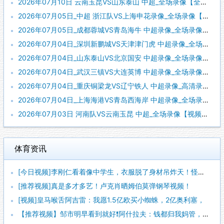
2026年07月10日 云南玉昆VS山东泰山 中超_全场录像【全场回放】
2026年07月05日_中超 浙江队VS上海申花录像_全场录像【高清回放】
2026年07月05日_成都蓉城VS青岛海牛 中超录像_全场录像【全场回放】
2026年07月04日_深圳新鹏城VS天津津门虎 中超录像_全场录像【视频集锦】
2026年07月04日_山东泰山VS北京国安 中超录像_全场录像【高清回放】
2026年07月04日_武汉三镇VS大连英博 中超录像_全场录像【全场回放】
2026年07月04日_重庆铜梁龙VS辽宁铁人 中超录像_高清录像【全场回放】
2026年07月04日_上海海港VS青岛西海岸 中超录像_全场录像【高清回放】
2026年07月03日 河南队VS云南玉昆 中超_全场录像【视频集锦】
体育资讯
[今日视频]李刚仁看着像中学生，衣服脱了身材吊炸天！怪不得对
[推荐视频]真是多才多艺！卢克肖晒姆伯莫弹钢琴视频！
[视频]皇马喉舌阿吉雷：我愿1.5亿欧买小蜘蛛，2亿奥利塞，
【推荐视频】邹市明早看到就好❗阿什拉夫：钱都归我妈管，但并不