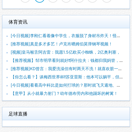
体育资讯
[今日视频]李刚仁看着像中学生，衣服脱了身材吊炸天！怪不得对
[推荐视频]真是多才多艺！卢克肖晒姆伯莫弹钢琴视频！
[视频]皇马喉舌阿吉雷：我愿1.5亿欧买小蜘蛛，2亿奥利塞，
【推荐视频】邹市明早看到就好❗阿什拉夫：钱都归我妈管，但并不
[推荐视频]KD曾言：我爱洗澡但有时两天不洗！就喜欢脏一点，
【你怎么看？】谈梅西世界杯❗苏亚雷斯：他本可以躺平，但还是把
[今日视频]看看高中科比是如何打球的？那时就飞天遁地、攻防一
【意甲】从小就暴力射门？幼年德布劳内和他踢坏的树篱！
足球直播