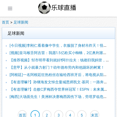
展开菜单
首页
>
足球新闻
足球新闻
[今日视频]李刚仁看着像中学生，衣服脱了身材吊炸天！怪不得对抗上不吃亏
[视频]皇马喉舌阿吉雷：我愿1.5亿欧买小蜘蛛，2亿奥利塞，2.5亿亚马尔
【推荐视频】邹市明早看到就好❗阿什拉夫：钱都归我妈管，但并不是为了防对象
【意甲】从小就暴力射门？幼年德布劳内和他踢坏的树篱！
[阿根廷]一名阿根廷狂热粉丝在输给西班牙后，将电视从阳台上扔了下去
【有道理嘛?】孙继海发文悼念曼城恩师凯文·基冈：一路奔波，刚落地就收到噩耗
【有道理嘛?】击败C罗梅西夺世界杯冠军！ESPN：未来属于亚马尔！！！
[梅西]大场面先生！美洲杯决赛梅西因伤下场，劳塔罗临危受命力挽狂澜
首页
1
2
3
4
5
末页