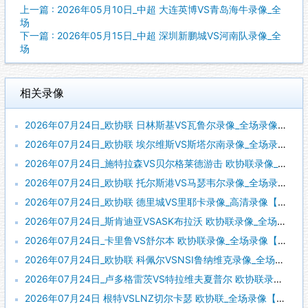
上一篇 : 2026年05月10日_中超 大连英博VS青岛海牛录像_全
场
下一篇 : 2026年05月15日_中超 深圳新鹏城VS河南队录像_全
场
相关录像
2026年07月24日_欧协联 日林斯基VS瓦鲁尔录像_全场录像【高清回放】
2026年07月24日_欧协联 埃尔维斯VS斯塔尔南录像_全场录像【全场回放】
2026年07月24日_施特拉森VS贝尔格莱德游击 欧协联录像_全场录像【全场回放】
2026年07月24日_欧协联 托尔斯港VS马瑟韦尔录像_全场录像【视频集锦】
2026年07月24日_欧协联 德里城VS里耶卡录像_高清录像【全场回放】
2026年07月24日_斯肯迪亚VSASK布拉沃 欧协联录像_全场录像【高清回放】
2026年07月24日_卡里鲁VS舒尔本 欧协联录像_全场录像【高清回放】
2026年07月24日_欧协联 科佩尔VSNSI鲁纳维克录像_全场录像【视频集锦】
2026年07月24日_卢多格雷茨VS特拉维夫夏普尔 欧协联录像_高清录像【全场回放】
2026年07月24日 根特VSLNZ切尔卡瑟 欧协联_全场录像【全场回放】