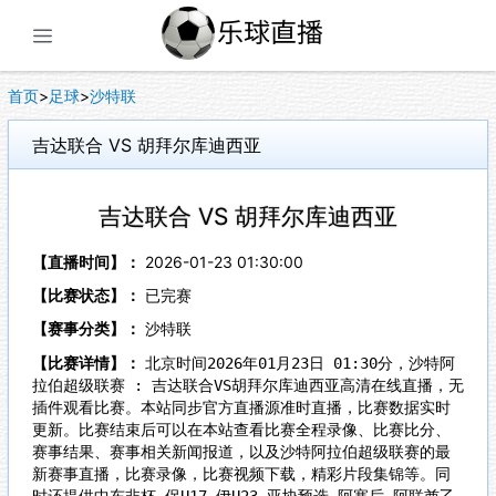
展开菜单
首页
>
足球
>
沙特联
吉达联合 VS 胡拜尔库迪西亚
吉达联合 VS 胡拜尔库迪西亚
【直播时间】：
2026-01-23 01:30:00
【比赛状态】：
已完赛
【赛事分类】：
沙特联
【比赛详情】：
北京时间2026年01月23日 01:30分，沙特阿
拉伯超级联赛 : 吉达联合VS胡拜尔库迪西亚高清在线直播，无
插件观看比赛。本站同步官方直播源准时直播，比赛数据实时
更新。比赛结束后可以在本站查看比赛全程录像、比赛比分、
赛事结果、赛事相关新闻报道，以及沙特阿拉伯超级联赛的最
新赛事直播，比赛录像，比赛视频下载，精彩片段集锦等。同
时还提供中东非杯,保U17,伊U23,亚协预选,阿塞后,阿联酋乙,