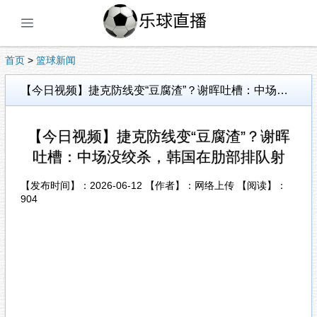
展开菜单
首页
>
篮球新闻
【今日视频】捷克防线变“豆腐渣”？谢晖吐槽：中场没绞杀，韩国在肋部排队射
【今日视频】捷克防线变“豆腐渣”？谢晖
吐槽：中场没绞杀，韩国在肋部排队射
【发布时间】：2026-06-12 【作者】：网络上传 【阅读】：
904