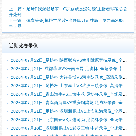
上一篇 : [足球]“我踢就是笨，C罗踢就是没站稳”主播看球破防公
开处刑
下一篇 : [体育头条]惊艳世界波+冷静单刀定胜局！罗西基2006
年世界
近期比赛录像
2026年07月22日_足协杯 陕西联合VS兰州陇原竞技录像_全场录像【视频集锦】
2026年07月21日 成都蓉城VS云南玉昆 足协杯_全场录像【全场回放】
2026年07月21日_足协杯 大连英博VS河南队录像_高清录像【全场回放】
2026年07月21日_足协杯 山东泰山VS武汉三镇录像_高清录像【全场回放】
2026年07月21日_青岛海牛VS上海申花 足协杯录像_全场录像【全场回放】
2026年07月21日_青岛西海岸VS重庆铜梁龙 足协杯录像_全场录像【视频集锦】
2026年07月21日_足协杯 深圳新鹏城VS上海海港录像_全场录像【视频集锦】
2026年07月21日_北京国安VS大连可为 足协杯录像_全场录像【全场回放】
2026年07月18日_深圳新鹏城VS武汉三镇 中超录像_全场录像【全场回放】