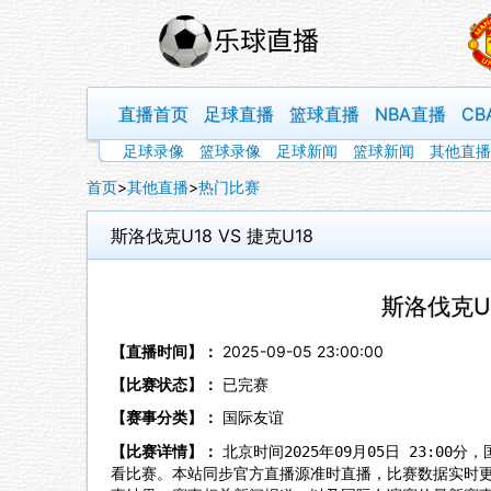
直播首页
足球直播
篮球直播
NBA直播
CB
足球录像
篮球录像
足球新闻
篮球新闻
其他直播
首页
>
其他直播
>
热门比赛
斯洛伐克U18 VS 捷克U18
斯洛伐克U1
【直播时间】：
2025-09-05 23:00:00
【比赛状态】：
已完赛
【赛事分类】：
国际友谊
【比赛详情】：
北京时间2025年09月05日 23:00
看比赛。本站同步官方直播源准时直播，比赛数据实时