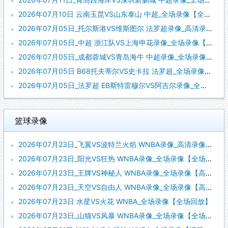
2026年07月10日 云南玉昆VS山东泰山 中超_全场录像【全场回放】
2026年07月05日_托尔斯港VS维斯图尔 法罗超录像_高清录像【全场回放】
2026年07月05日_中超 浙江队VS上海申花录像_全场录像【高清回放】
2026年07月05日_成都蓉城VS青岛海牛 中超录像_全场录像【全场回放】
2026年07月05日 B68托夫蒂尔VS史卡拉 法罗超_全场录像【全场回放】
2026年07月05日_法罗超 EB斯特雷穆尔VS阿吉尔录像_全场录像【视频集锦】
篮球录像
2026年07月23日_飞翼VS波特兰火焰 WNBA录像_高清录像【全场回放】
2026年07月23日_阳光VS狂热 WNBA录像_全场录像【全场回放】
2026年07月23日_王牌VS神秘人 WNBA录像_全场录像【高清回放】
2026年07月23日_天空VS自由人 WNBA录像_全场录像【高清回放】
2026年07月23日 水星VS火花 WNBA_全场录像【全场回放】
2026年07月23日_山猫VS风暴 WNBA录像_全场录像【全场回放】