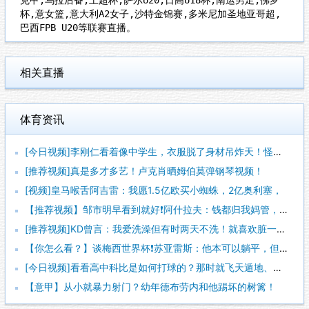
杯,意女篮,意大利A2女子,沙特金锦赛,多米尼加圣地亚哥超,
巴西FPB U20等联赛直播。
相关直播
体育资讯
[今日视频]李刚仁看着像中学生，衣服脱了身材吊炸天！怪不得对
[推荐视频]真是多才多艺！卢克肖晒姆伯莫弹钢琴视频！
[视频]皇马喉舌阿吉雷：我愿1.5亿欧买小蜘蛛，2亿奥利塞，
【推荐视频】邹市明早看到就好❗阿什拉夫：钱都归我妈管，但并不
[推荐视频]KD曾言：我爱洗澡但有时两天不洗！就喜欢脏一点，
【你怎么看？】谈梅西世界杯❗苏亚雷斯：他本可以躺平，但还是把
[今日视频]看看高中科比是如何打球的？那时就飞天遁地、攻防一
【意甲】从小就暴力射门？幼年德布劳内和他踢坏的树篱！