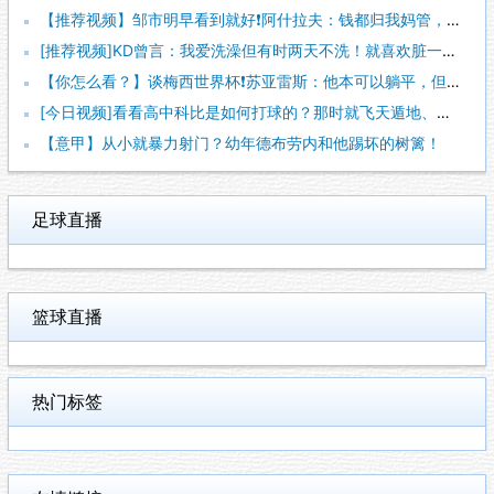
【推荐视频】邹市明早看到就好❗阿什拉夫：钱都归我妈管，但并不
[推荐视频]KD曾言：我爱洗澡但有时两天不洗！就喜欢脏一点，
【你怎么看？】谈梅西世界杯❗苏亚雷斯：他本可以躺平，但还是把
[今日视频]看看高中科比是如何打球的？那时就飞天遁地、攻防一
【意甲】从小就暴力射门？幼年德布劳内和他踢坏的树篱！
足球直播
篮球直播
热门标签