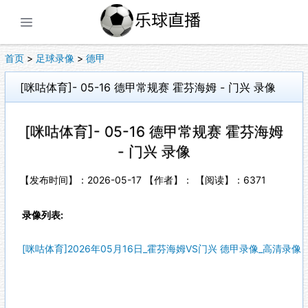
展开菜单
首页
>
足球录像
>
德甲
[咪咕体育]- 05-16 德甲常规赛 霍芬海姆 - 门兴 录像
[咪咕体育]- 05-16 德甲常规赛 霍芬海姆
- 门兴 录像
【发布时间】：2026-05-17 【作者】： 【阅读】：
6371
录像列表:
[咪咕体育]2026年05月16日_霍芬海姆VS门兴 德甲录像_高清录