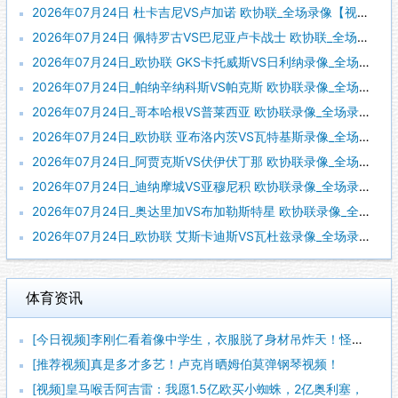
2026年07月24日 杜卡吉尼VS卢加诺 欧协联_全场录像【视频集锦】
2026年07月24日 佩特罗古VS巴尼亚卢卡战士 欧协联_全场录像【全场回放】
2026年07月24日_欧协联 GKS卡托威斯VS日利纳录像_全场录像【视频集锦】
2026年07月24日_帕纳辛纳科斯VS帕克斯 欧协联录像_全场录像【高清回放】
2026年07月24日_哥本哈根VS普莱西亚 欧协联录像_全场录像【全场回放】
2026年07月24日_欧协联 亚布洛内茨VS瓦特基斯录像_全场录像【全场回放】
2026年07月24日_阿贾克斯VS伏伊伏丁那 欧协联录像_全场录像【视频集锦】
2026年07月24日_迪纳摩城VS亚穆尼积 欧协联录像_全场录像【视频集锦】
2026年07月24日_奥达里加VS布加勒斯特星 欧协联录像_全场录像【视频集锦】
2026年07月24日_欧协联 艾斯卡迪斯VS瓦杜兹录像_全场录像【高清回放】
体育资讯
[今日视频]李刚仁看着像中学生，衣服脱了身材吊炸天！怪不得对
[推荐视频]真是多才多艺！卢克肖晒姆伯莫弹钢琴视频！
[视频]皇马喉舌阿吉雷：我愿1.5亿欧买小蜘蛛，2亿奥利塞，