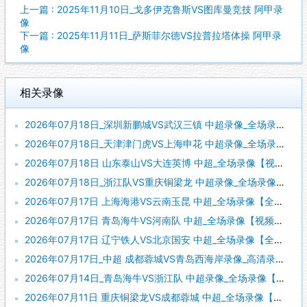
上一篇 : 2025年11月10日_戈多伊克鲁斯VS图库曼竞技 阿甲录
像
下一篇 : 2025年11月11日_萨斯菲尔德VS拉普拉塔体操 阿甲录
像
相关录像
2026年07月18日_深圳新鹏城VS武汉三镇 中超录像_全场录像【全场回放】
2026年07月18日_天津津门虎VS上海申花 中超录像_全场录像【高清回放】
2026年07月18日 山东泰山VS大连英博 中超_全场录像【视频集锦】
2026年07月18日_浙江队VS重庆铜梁龙 中超录像_全场录像【全场回放】
2026年07月17日 上海海港VS云南玉昆 中超_全场录像【全场回放】
2026年07月17日 青岛海牛VS河南队 中超_全场录像【视频集锦】
2026年07月17日 辽宁铁人VS北京国安 中超_全场录像【全场回放】
2026年07月17日_中超 成都蓉城VS青岛西海岸录像_高清录像【全场回放】
2026年07月14日_青岛海牛VS浙江队 中超录像_全场录像【视频集锦】
2026年07月11日 重庆铜梁龙VS成都蓉城 中超_全场录像【视频集锦】