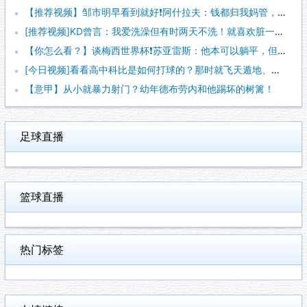
【推荐视频】邹市明早看到就好❗阿什拉夫：钱都归我妈管，但并不
[推荐视频]KD曾言：我爱洗澡但有时两天不洗！就喜欢脏一点，
【你怎么看？】谈梅西世界杯❗苏亚雷斯：他本可以躺平，但还是把
[今日视频]看看高中科比是如何打球的？那时就飞天遁地、攻防一
【意甲】从小就暴力射门？幼年德布劳内和他踢坏的树篱！
足球直播
篮球直播
热门标签