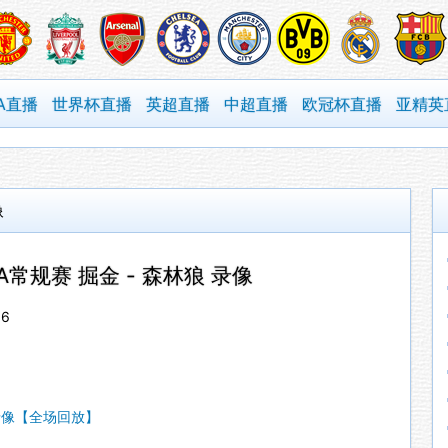
A直播
世界杯直播
英超直播
中超直播
欧冠杯直播
亚精英
像
NBA常规赛 掘金 - 森林狼 录像
66
场录像【全场回放】