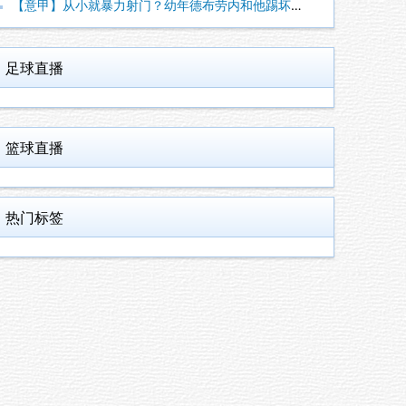
【意甲】从小就暴力射门？幼年德布劳内和他踢坏的树篱！
足球直播
篮球直播
热门标签