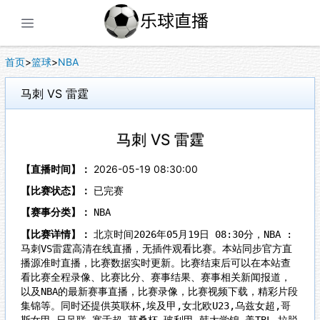
展开菜单
首页
>
篮球
>
NBA
马刺 VS 雷霆
马刺 VS 雷霆
【直播时间】：
2026-05-19 08:30:00
【比赛状态】：
已完赛
【赛事分类】：
NBA
【比赛详情】：
北京时间2026年05月19日 08:30分，NBA :
马刺VS雷霆高清在线直播，无插件观看比赛。本站同步官方直
播源准时直播，比赛数据实时更新。比赛结束后可以在本站查
看比赛全程录像、比赛比分、赛事结果、赛事相关新闻报道，
以及NBA的最新赛事直播，比赛录像，比赛视频下载，精彩片段
集锦等。同时还提供英联杯,埃及甲,女北欧U23,乌兹女超,哥
斯女甲,日足联,塞舌超,莫桑杯,玻利甲,韩大学锦,美TBL,拉脱